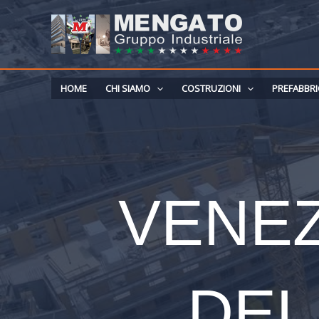
Vai
al
contenuto
HOME
CHI SIAMO
COSTRUZIONI
PREFABBRI
VENEZ
DEL