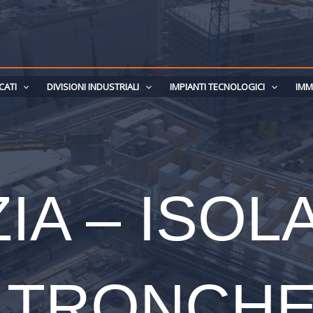
CATI
DIVISIONI INDUSTRIALI
IMPIANTI TECNOLOGICI
IMM
IA – ISOL
 TRONCH